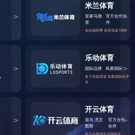
公司动态
泵房自动化升级改造项目纪实...
2026-04-30
能源材料”双轮驱动雪天盐业新质生产力布...
2026-04-30
定点企业名单，11家生产、121家批发企业...
2026-04-30
团‖长芦公司春季收盐工作稳步启动...
2026-04-30
请行业专家开展盐业板块渠道发展专题交流...
2026-04-30
万吨/年制盐节能降碳技术改造项目开工...
2026-04-03