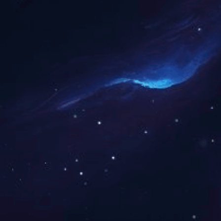
气浮澄清器