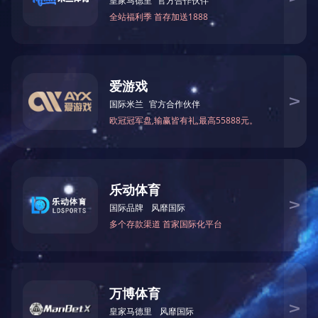
+关于我们
+产品中心
+工
认识我们
除沫器
制盐