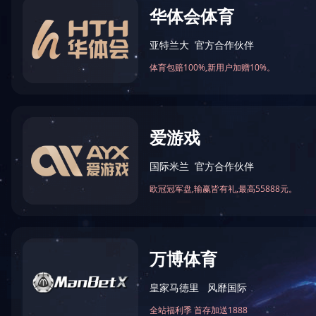
产品中心
除沫器
对产品高