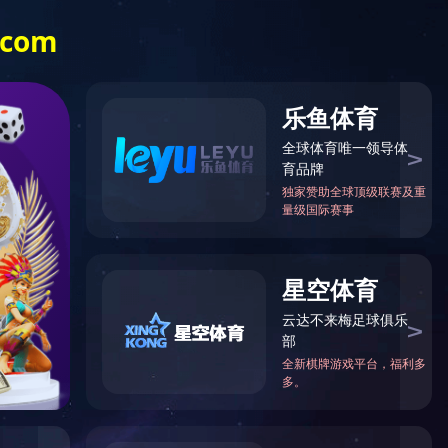
设为leyu·乐鱼(中国)体育官方网站
|
加入收藏
|
手机版
工程案例
工作机会
联系我们
在线留言