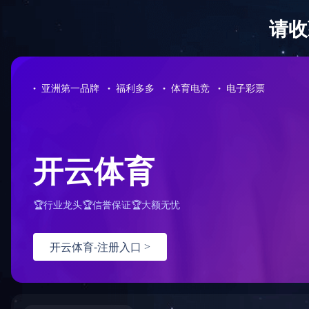
乐鱼体育官方网站
leyu·乐鱼(中国)体育官方网站