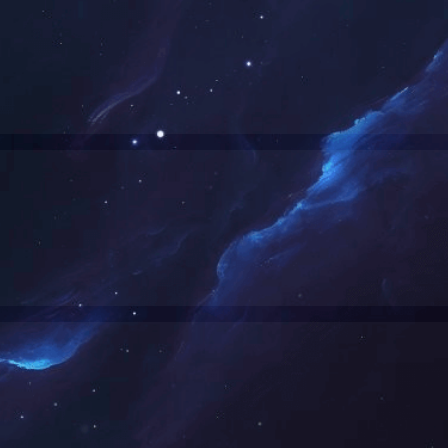
中矿资源年产3万吨高纯锂盐项目点火试运行
时间：2026-01-09 点击：
2121
次 【字体：
大
中
小
】
投资建设的年产3万吨高纯锂盐技改项目已于2026年1月2日点火投料
式。
备案。投产后，公司将合计拥有年产7.1万吨电池级锂盐产能，从而增强
明粉。
利润2.04亿元。
护航
元