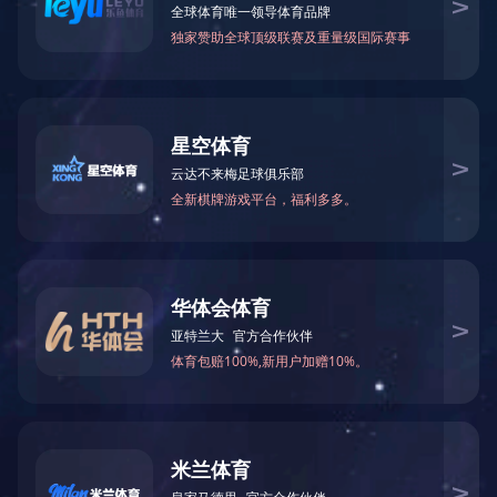
公司动态
行业资讯
漳盐胜雪盐业
据循环经济科消息，近年来，在定西市工信局的精准指导下，甘肃漳盐
该公司秉持“节水增效、绿色制盐”理念，瞄准生产高耗水环节，实
在矿山环节，通过注井泵变频调节技术改造，将矿山采注比由原来的75%提
环运行技改项目，每天可节约水资源50立方米，每年可节约水资源费用
在制盐环节，实施机封水封闭循环利用技术改造，盐硝车间所有机封
量降至400立方米左右，每年节约水费约44万元。
定西市工信局表示，下一步将继续强化工业节水先进工艺、技术和装
TAG：
用水
节约
成本
万元
成效显著
改造
盐业
节水
公司
上一篇：
中矿资源年产3万吨高纯锂盐项目点火试运行
下一篇：
江西省江盐科技有限公司正式挂牌成立