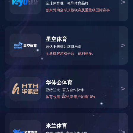
当前位置：
leyu·乐鱼(中国)
相关栏目
中盐长江丨泵房自动化升级改
聚焦“盐+新能源材料”双轮驱动
关于我们
沧州盐业集团 ‖ 长芦公司春季
云南能投邀请行业专家开展盐
乐鱼体育官方网站
热烈祝贺2026年全国盐业技
银山食盐公司顺利通过2026年
产品中心
山东海化羊口盐场荣获2025
江西省江盐科技有限公司正式
热门资讯
漳盐胜雪盐业公司节水改造成效
中矿资源年产3万吨高纯锂盐项
古代的盐竟然是苦的！制盐...
设备管理三大痛点解决方案...
从“一粒盐”到“百亿链”的精彩裂
最全面的石油化工压力管道...
苏盐井神公司顺利通过国家级
迪尔化工：年产20万吨熔盐储
热烈庆祝2019年全国多品种...
盐湖制盐公司提前40天完成全
详解蒸发结晶设备精准操作...
别小看一粒盐！这家企业用盐玩